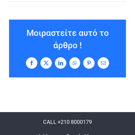
Μοιραστείτε αυτό το
άρθρο !
Facebook
X
LinkedIn
WhatsApp
Pinterest
Email
CALL +210 8000179