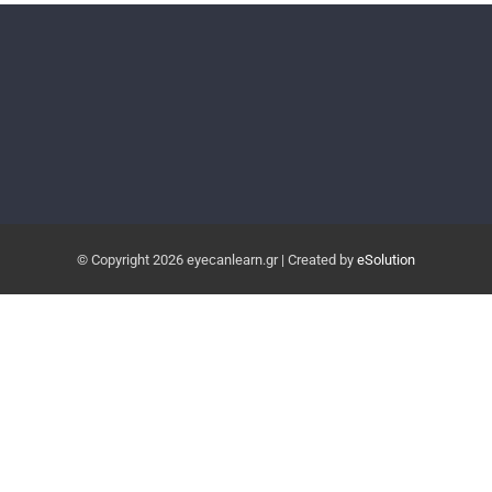
© Copyright
2026 eyecanlearn.gr | Created by
eSolution