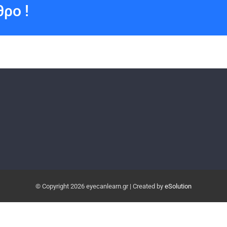
ρο !
© Copyright
2026 eyecanlearn.gr | Created by
eSolution