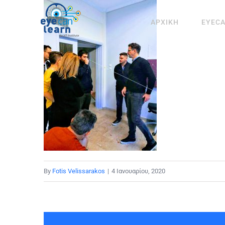
Μετάβαση
στο
ΑΡΧΙΚΗ
EYEC
περιεχόμενο
By
Fotis Velissarakos
|
4 Ιανουαρίου, 2020