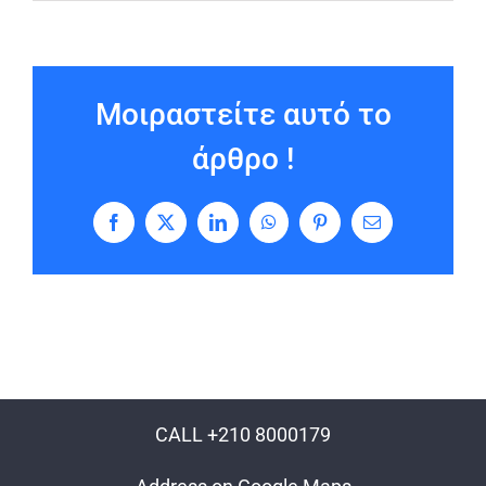
Μοιραστείτε αυτό το
άρθρο !
Facebook
X
LinkedIn
WhatsApp
Pinterest
Email
CALL +210 8000179