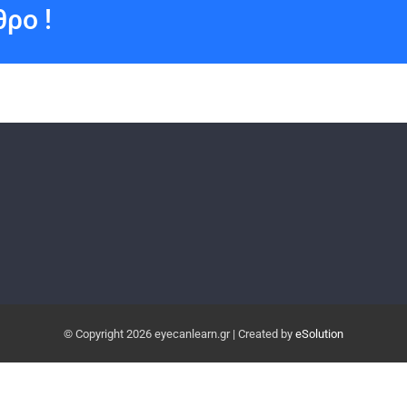
ρο !
© Copyright
2026 eyecanlearn.gr | Created by
eSolution