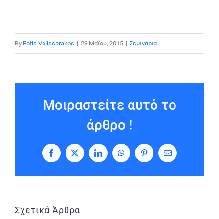
By
Fotis Velissarakos
|
23 Μαΐου, 2015
|
Σεμινάρια
Μοιραστείτε αυτό το
άρθρο !
Facebook
X
LinkedIn
WhatsApp
Pinterest
Email
Σχετικά Άρθρα