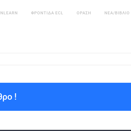
ANLEARN
ΦΡΟΝΤΙΔΑ ECL
ΟΡΑΣΗ
ΝΕΑ/ΒΙΒΛΙΟ
ρο !