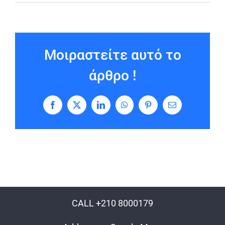
Μοιραστείτε αυτό το
άρθρο !
Facebook
X
LinkedIn
WhatsApp
Pinterest
Email
CALL +210 8000179