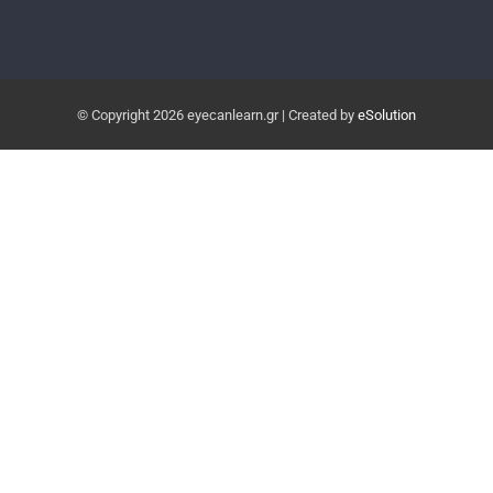
© Copyright
2026 eyecanlearn.gr | Created by
eSolution