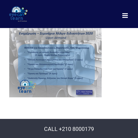
Μετάβαση
στο
περιεχόμενο
CALL +210 8000179