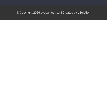
© Copyright
2026 eyecanlearn.gr | Created by
eSolution