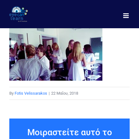
Μετάβαση
στο
περιεχόμενο
By
Fotis Velissarakos
|
22 Μαΐου, 2018
Μοιραστείτε αυτό το