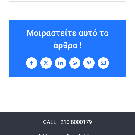
Μοιραστείτε αυτό το
άρθρο !
Facebook
X
LinkedIn
WhatsApp
Pinterest
Email
CALL +210 8000179