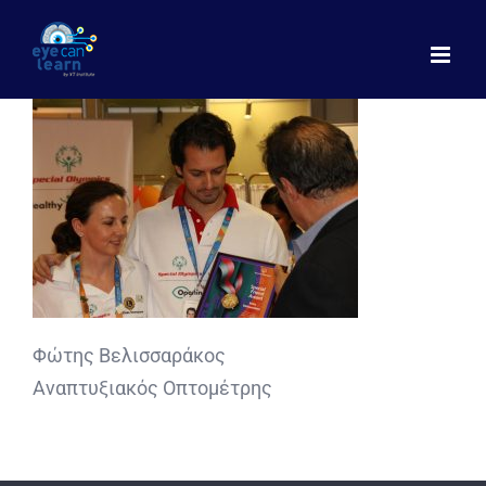
Μετάβαση
στο
περιεχόμενο
Φώτης Βελισσαράκος
Αναπτυξιακός Οπτομέτρης