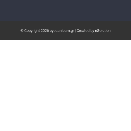
© Copyright
2026 eyecanlearn.gr | Created by
eSolution