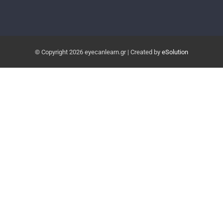
© Copyright
2026 eyecanlearn.gr | Created by
eSolution