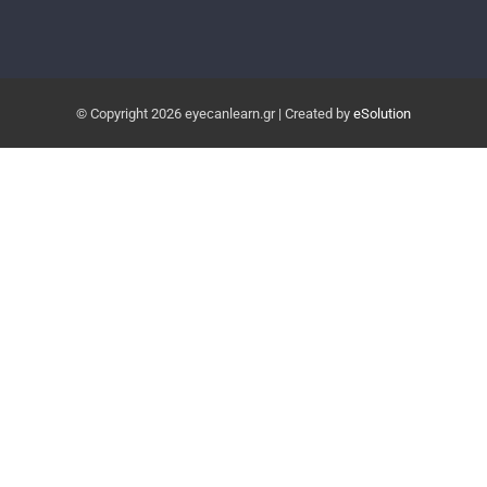
© Copyright
2026 eyecanlearn.gr | Created by
eSolution