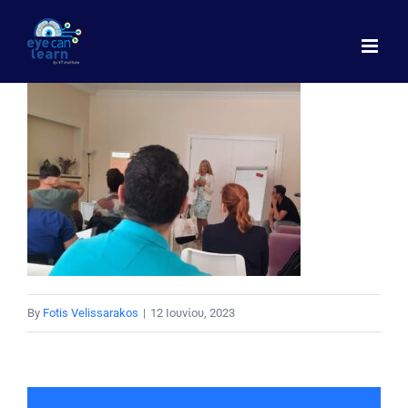
Μετάβαση
στο
περιεχόμενο
By
Fotis Velissarakos
|
12 Ιουνίου, 2023