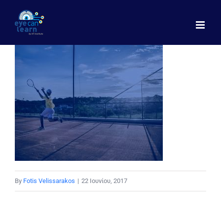
Μετάβαση
στο
περιεχόμενο
By
Fotis Velissarakos
|
22 Ιουνίου, 2017