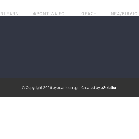
ANLEARN
ΦΡΟΝΤΙΔΑ ECL
ΟΡΑΣΗ
ΝΕΑ/ΒΙΒΛΙΟ
© Copyright
2026 eyecanlearn.gr | Created by
eSolution