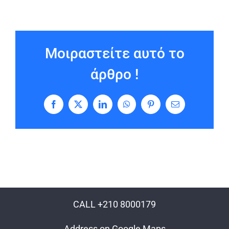
Μοιραστείτε αυτό το
άρθρο !
Facebook
X
LinkedIn
WhatsApp
Pinterest
Email
CALL +210 8000179
Address on Google Maps