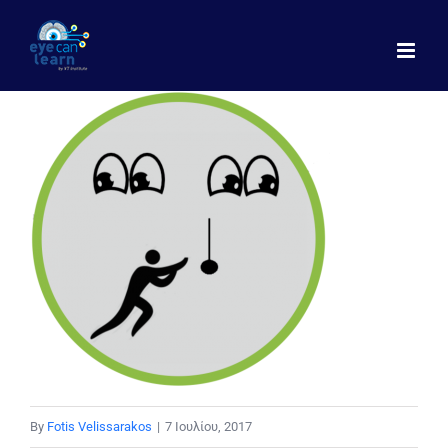
Μετάβαση
στο
περιεχόμενο
By
Fotis Velissarakos
|
7 Ιουλίου, 2017