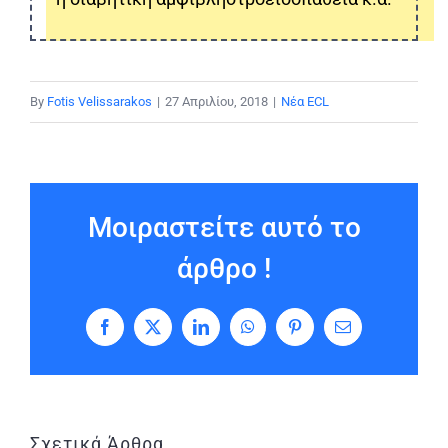
By
Fotis Velissarakos
|
27 Απριλίου, 2018
|
Νέα ECL
Μοιραστείτε αυτό το
άρθρο !
Facebook
X
LinkedIn
WhatsApp
Pinterest
Email
Σχετικά Άρθρα