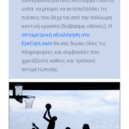
(συνεργασία ματιών) λειτουργεί σωστά
ώστε να μπορεί να αντεπεξέλθει τις
πιέσεις που δέχεται από την πολύωρη
κοντινή εργασία (διάβασμα, οθόνες). Η
οπτομετρική αξιολόγηση στο
EyeCanLearn
θα σας δώσει όλες τις
πληροφορίες και συμβουλές που
χρειάζεστε καθώς και τρόπους
αντιμετώπισης.